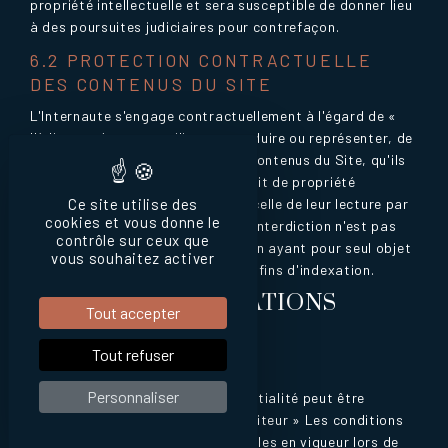
propriété intellectuelle et sera susceptible de donner lieu
à des poursuites judiciaires pour contrefaçon.
6.2 PROTECTION CONTRACTUELLE
DES CONTENUS DU SITE
L'Internaute s'engage contractuellement à l'égard de «
l'éditeur » à ne pas utiliser, reproduire ou représenter, de
quelque manière que ce soit, les Contenus du Site, qu'ils
soient ou non protégés par un droit de propriété
intellectuelle, à une autre fin que celle de leur lecture par
Ce site utilise des
cookies et vous donne le
un robot ou un navigateur. Cette interdiction n'est pas
contrôle sur ceux que
applicable aux robots d'indexation ayant pour seul objet
vous souhaitez activer
de scanner le contenu du Site aux fins d'indexation.
ARTICLE 7. STIPULATIONS
Tout accepter
FINALES
Tout refuser
7.1 MODIFICATIONS
Personnaliser
La présente Politique de Confidentialité peut être
modifiée à tout moment par « l'éditeur » Les conditions
applicables à l'Internaute sont celles en vigueur lors de