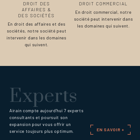
DROIT DES
DROIT COMMERCIAL
AFFAIRES &
En droit commercial, notre
DES SOCIÉTÉS
société peut intervenir dans
En droit des affaires et des
les domaines qui suivent.
sociétés, notre société peut
intervenir dans les domaines
qui suivent.
Experts
Airain compte aujourd’hui 7 experts
consultants et poursuit son
expansion pour vous offrir un
EN SAVOIR +
service toujours plus optimum.