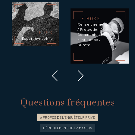
LE BOSS
Renseignement
/ Protection /
HUSK
Communication
Expert cynophile
d’influence /
Sureté
Questions fréquentes
À PROPOS DE L'ENQUÊTEUR PRIVÉ
DÉROULEMENT DE LA MISSION